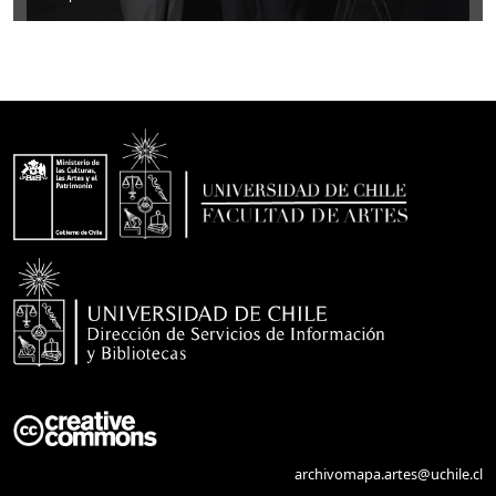
archivomapa.artes@uchile.cl