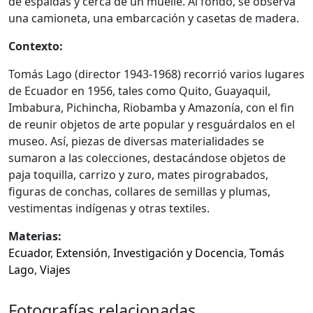
de espaldas y cerca de un muelle. Al fondo, se observa
una camioneta, una embarcación y casetas de madera.
Contexto:
Tomás Lago (director 1943-1968) recorrió varios lugares
de Ecuador en 1956, tales como Quito, Guayaquil,
Imbabura, Pichincha, Riobamba y Amazonía, con el fin
de reunir objetos de arte popular y resguárdalos en el
museo. Así, piezas de diversas materialidades se
sumaron a las colecciones, destacándose objetos de
paja toquilla, carrizo y zuro, mates pirograbados,
figuras de conchas, collares de semillas y plumas,
vestimentas indígenas y otras textiles.
Materias:
Ecuador
,
Extensión
,
Investigación y Docencia
,
Tomás
Lago
,
Viajes
Fotografías relacionadas