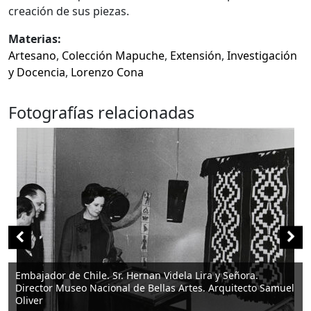
creación de sus piezas.
Materias:
Artesano
,
Colección Mapuche
,
Extensión
,
Investigación
y Docencia
,
Lorenzo Cona
Fotografías relacionadas
y Señora.
rquitecto Samuel
Director del Museo Arq. Samuel Oliver con