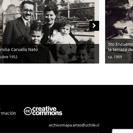
5to Encuentro entre Niños y Artistas efectuado en
la terraza del Museo de Arte Popular Americano
ca. 1969
archivomapa.artes@uchile.cl