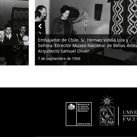
 Hernan Videla Lira y
 Nacional de Bellas Artes.
Director del Museo Arq. Samuel O
er
George Sauré
7 de septiembre de 1966