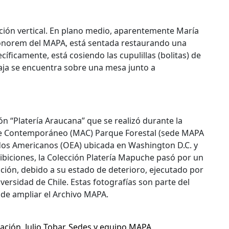
ición vertical. En plano medio, aparentemente María
honorem del MAPA, está sentada restaurando una
íficamente, está cosiendo las cupulillas (bolitas) de
faja se encuentra sobre una mesa junto a
ón “Platería Araucana” que se realizó durante la
rte Contemporáneo (MAC) Parque Forestal (sede MAPA
ados Americanos (OEA) ubicada en Washington D.C. y
hibiciones, la Colección Platería Mapuche pasó por un
ación, debido a su estado de deterioro, ejecutado por
versidad de Chile. Estas fotografías son parte del
 de ampliar el Archivo MAPA.
ración
,
Julio Tobar
,
Sedes y equipo MAPA