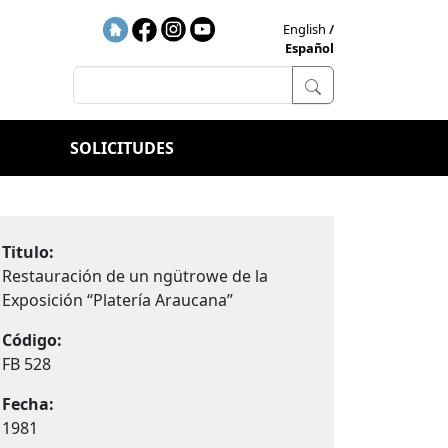
English
Español
SOLICITUDES
Titulo:
Restauración de un ngütrowe de la
Exposición “Platería Araucana”
Código:
FB 528
Fecha:
1981