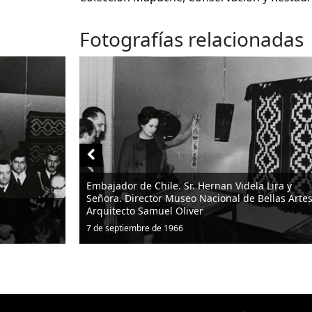
Fotografías relacionadas
le. Sr. Hernan Videla Lira y
 Museo Nacional de Bellas Artes.
Director del Museo Arq. Sa
l Oliver
George Sauré
 1966
7 de septiembre de 1966