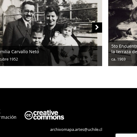
5to Encuentr
milia Carvallo Neto
la terraza 
tubre 1952
ca. 1969
archivomapa.artes@uchile.cl