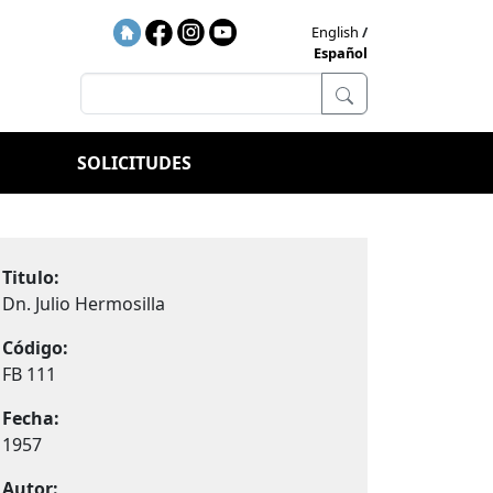
English
Español
SOLICITUDES
Titulo:
Dn. Julio Hermosilla
Código:
FB 111
Fecha:
1957
Autor: