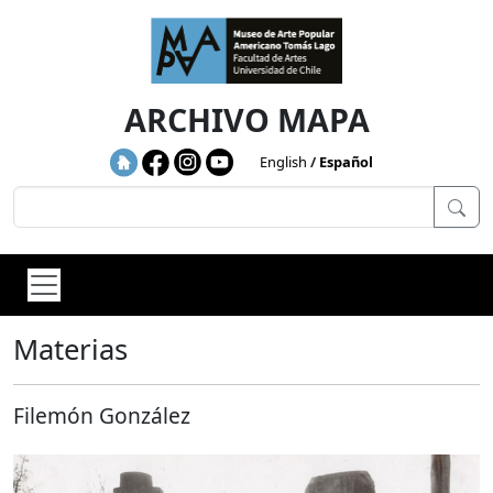
Skip to main content
ARCHIVO MAPA
English
Español
Materias
Filemón González