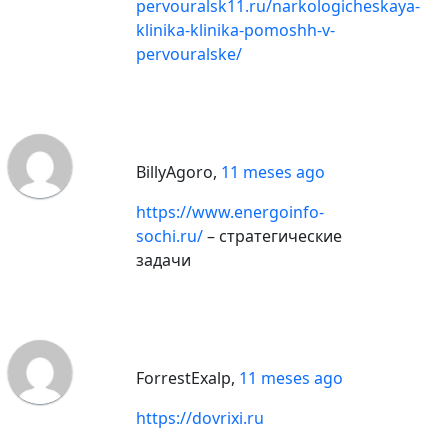
pervouralsk11.ru/narkologicheskaya-
klinika-klinika-pomoshh-v-
pervouralske/
BillyAgoro
,
11 meses ago
https://www.energoinfo-
sochi.ru/
– стратегические
задачи
ForrestExalp
,
11 meses ago
https://dovrixi.ru