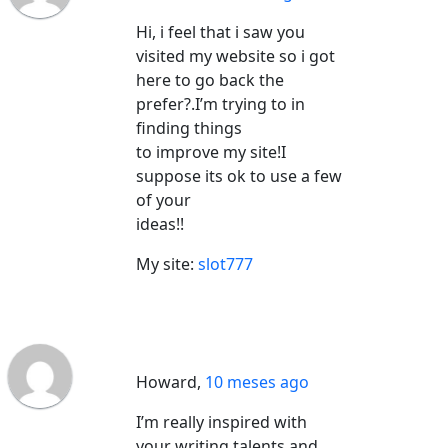
Hi, i feel that i saw you
visited my website so i got
here to go back the
prefer?.I’m trying to in
finding things
to improve my site!I
suppose its ok to use a few
of your
ideas!!
My site:
slot777
Howard
,
10 meses ago
I’m really inspired with
your writing talents and