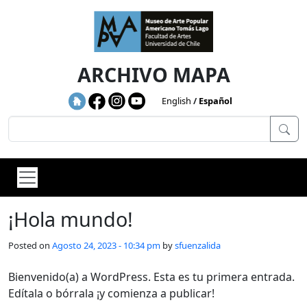
Skip to main content
ARCHIVO MAPA
English
Español
¡Hola mundo!
Posted on
Agosto 24, 2023 - 10:34 pm
by
sfuenzalida
Bienvenido(a) a WordPress. Esta es tu primera entrada.
Edítala o bórrala ¡y comienza a publicar!